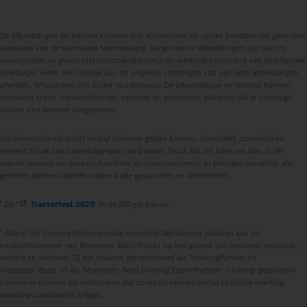
De afbeeldingen en teksten kunnen ook accessoires en opties bevatten die geen deel
uitmaken van de standaard leveromvang. De getoonde afbeeldingen zijn slechts
voorbeelden en geven niet noodzakelijkerwijs de werkelijke toestand van de originele
voertuigen weer. Het uiterlijk van de originele voertuigen kan van deze afbeeldingen
afwijken. Wijzigingen zijn onder voorbehoud. De afbeeldingen en teksten kunnen
eveneens types, servicediensten, services en producten bevatten die in sommige
landen niet worden aangeboden.
Als internationaal actief bedrijf behoren gelijke kansen, diversiteit, openheid en
respect tot de basisovertuigingen van Daimler Truck AG. Dit laten we zien in de
manier waarop we denken, handelen en communiceren. In principe omvatten alle
gekozen termen vanzelfsprekend alle geslachten en identiteiten.
1
Zie '
Tractortest 2020
' in de 250 pk-klasse.
2
Alle in het Unimog Partnerportaal vermelde fabrikanten voldoen aan de
kwaliteitsnormen van Mercedes‑Benz Trucks op het gebied van techniek, kwaliteit,
service en verkoop. Zij zijn daarom gecertificeerd als 'UnimogPartner by
Mercedes‑Benz' of als 'Mercedes‑Benz Unimog ExpertPartner'. Unimog-gebruikers
kunnen er daarom op vertrouwen dat ze via de nieuwe portal optimale voertuig-
werktuigcombinaties krijgen.