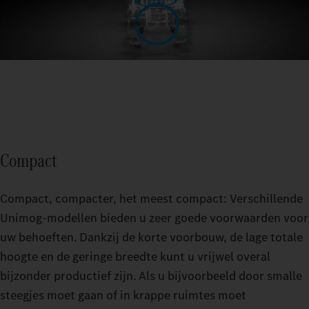
Met uw Unimog-werktuigdrager rijdt u brandstofbesparend en
bereikt u een hoge bezettingsgraad, omdat u deze zo veelzijdig
De Unimog-werktuigdrager biedt zoveel inzetmogelijkheden
kunt gebruiken. Dankzij lange onderhoudsintervallen van
waardoor u deze elke dag van het jaar op de weg kunt
Dankzij de vierwielaandrijving kunt u de Unimog-werktuigdrager
ongeveer 1400 bedrijfsuren blijven uw kosten laag.
gebruiken.
manoeuvreren in krappe ruimtes.
1
Compact
Compact, compacter, het meest compact: Verschillende
Unimog-modellen bieden u zeer goede voorwaarden voor
uw behoeften. Dankzij de korte voorbouw, de lage totale
hoogte en de geringe breedte kunt u vrijwel overal
bijzonder productief zijn. Als u bijvoorbeeld door smalle
steegjes moet gaan of in krappe ruimtes moet