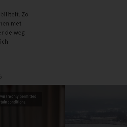
liteit. Zo
amen met
er de weg
ich
6