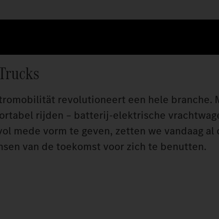
 Trucks
ktromobilität revolutioneert een hele branche.
fortabel rijden – batterij-elektrische vrachtwag
ol mede vorm te geven, zetten we vandaag al d
nsen van de toekomst voor zich te benutten.