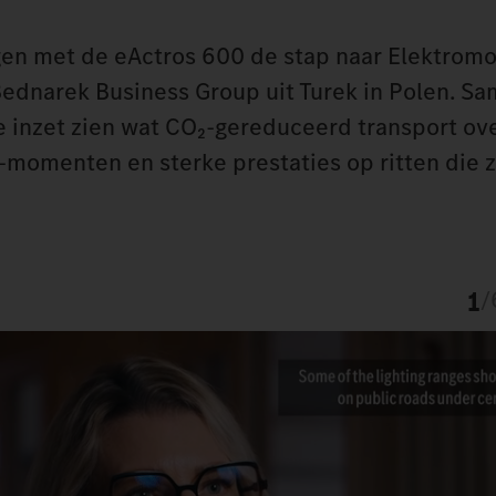
n met de eActros 600 de stap naar Elektromobi
Bednarek Business Group uit Turek in Polen. S
se inzet zien wat CO₂‑gereduceerd transport ov
momenten en sterke prestaties op ritten die z
1
/