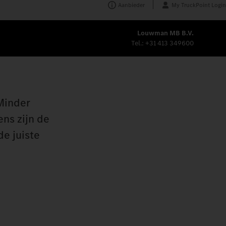
Aanbieder
My TruckPoint Login
Louwman MB B.V.
Tel.:
+31 413 349600
 Minder
ens zijn de
e juiste