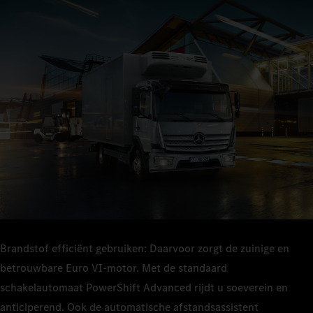
Met zijn robuuste en beproefde bestanddelen biedt de Atego
techniek waarop u kunt vertrouwen – of het nu gaat om smalle
Met de Atego kunt u uw voertuigbezetting en -gebruik verhogen
doorgangen, achterterreinen of stop‑and‑go-verkeer in de stad.
en langer op de weg blijven. Zijn brandstofverbruik is laag – de
totale kosten zijn dat ook.
Brandstof efficiënt gebruiken: Daarvoor zorgt de zuinige en
betrouwbare Euro VI‑motor. Met de standaard
schakelautomaat PowerShift Advanced rijdt u soeverein en
anticiperend. Ook de automatische afstandsassistent