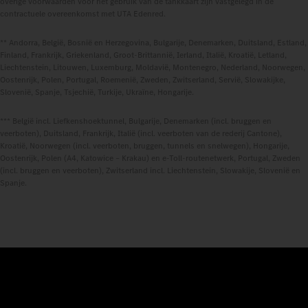
overige voorwaarden voor het gebruik van de tankkaart zijn vastgelegd in de
contractuele overeenkomst met UTA Edenred.
** Andorra, België, Bosnië en Herzegovina, Bulgarije, Denemarken, Duitsland, Estland,
Finland, Frankrijk, Griekenland, Groot-Brittannië, Ierland, Italië, Kroatië, Letland,
Liechtenstein, Litouwen, Luxemburg, Moldavië, Montenegro, Nederland, Noorwegen,
Oostenrijk, Polen, Portugal, Roemenië, Zweden, Zwitserland, Servië, Slowakijke,
Slovenië, Spanje, Tsjechië, Turkije, Ukraïne, Hongarije.
*** België incl. Liefkenshoektunnel, Bulgarije, Denemarken (incl. bruggen en
veerboten), Duitsland, Frankrijk, Italië (incl. veerboten van de rederij Cantone),
Kroatië, Noorwegen (incl. veerboten, bruggen, tunnels en snelwegen), Hongarije,
Oostenrijk, Polen (A4, Katowice – Krakau) en e-Toll-routenetwerk, Portugal, Zweden
(incl. bruggen en veerboten), Zwitserland incl. Liechtenstein, Slowakije, Slovenië en
Spanje.