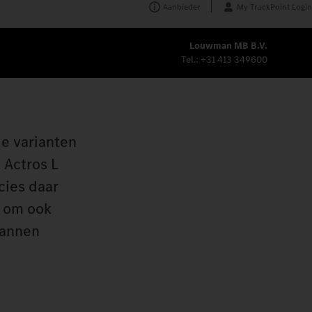
Aanbieder
My TruckPoint Login
Louwman MB B.V.
Tel.:
+31 413 349600
ie varianten
 Actros L
cies daar
j om ook
pannen