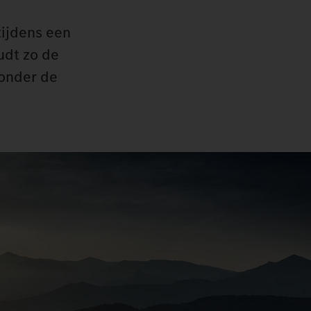
tijdens een
oudt zo de
zonder de