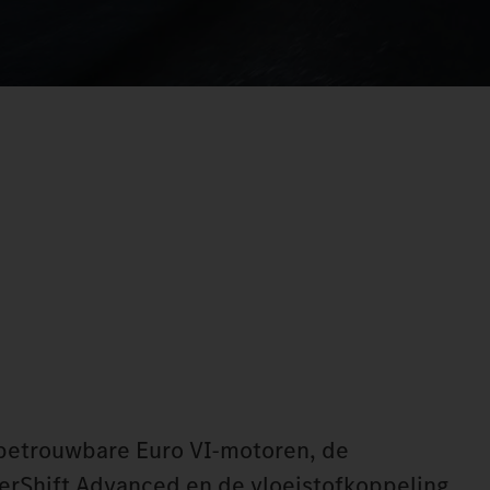
 betrouwbare Euro VI‑motoren, de
rShift Advanced en de vloeistofkoppeling