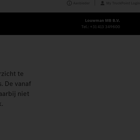
Aanbieder
My TruckPoint Login
Louwman MB B.V.
Tel.:
+31 413 349600
zicht te
s. De vanaf
arbij niet
k.